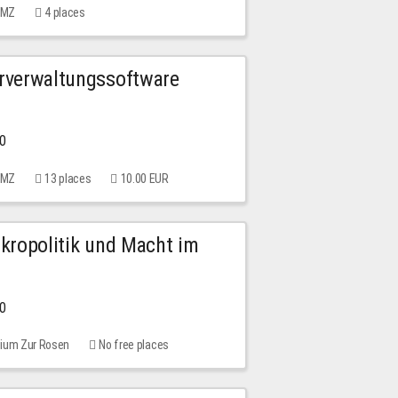
 MMZ
4 places
urverwaltungssoftware
00
 MMZ
13 places
10.00 EUR
Mikropolitik und Macht im
00
rium Zur Rosen
No free places