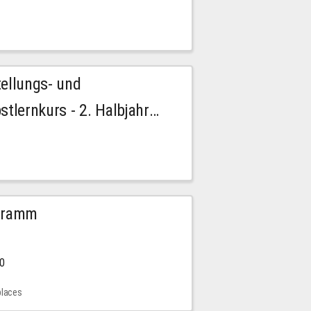
tellungs- und
stlernkurs - 2. Halbjahr
ogramm
00
places