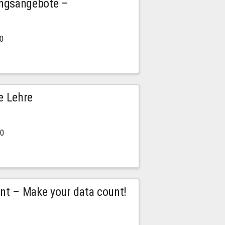
ngsangebote –
00
e Lehre
00
t – Make your data count!