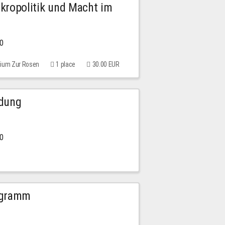
Mikropolitik und Macht im
00
rium Zur Rosen
1 place
30.00 EUR
ldung
30
ogramm