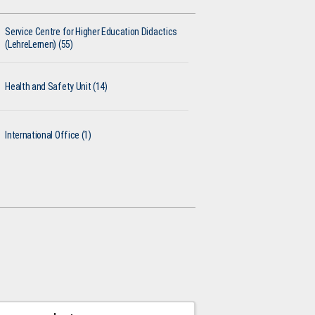
Service Centre for Higher Education Didactics
(LehreLernen) (55)
Health and Safety Unit (14)
International Office (1)