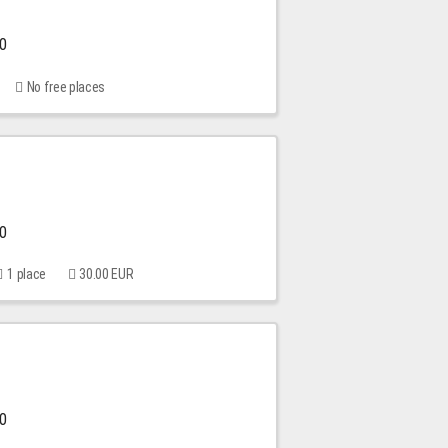
00
No free places
00
1 place
30.00 EUR
00