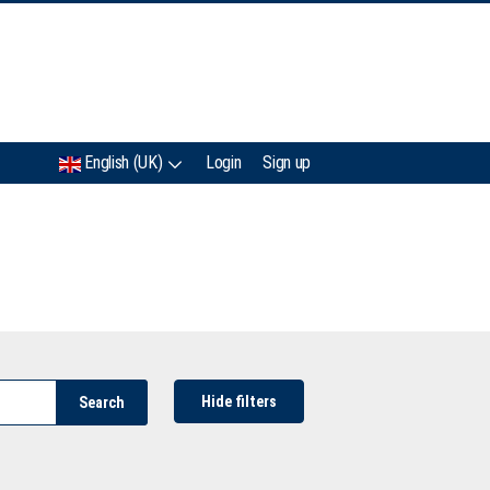
IMC
English (UK)
Login
Sign up
Hide filters
Search