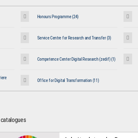
Honours Programme (24)
Service Centre for Research and Transfer (3)
Competence Center Digital Research (zedif) (1)
iere
Office for Digital Transformation (11)
l catalogues