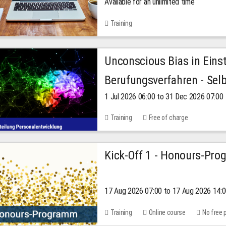
Available for an unlimited time
Training
Unconscious Bias in Eins
Berufungsverfahren - Selb
1 Jul 2026 06:00 to 31 Dec 2026 07:00
2026
Training
Free of charge
Kick-Off 1 - Honours-Pr
17 Aug 2026 07:00 to 17 Aug 2026 14:
Training
Online course
No free 