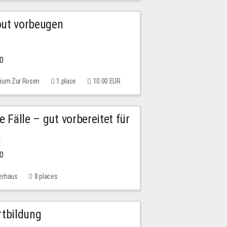
out vorbeugen
00
rium Zur Rosen
1 place
10.00 EUR
e Fälle – gut vorbereitet für
n
00
erhaus
8 places
rtbildung