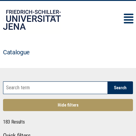
IMC
Catalogue
Search
Hide filters
183 Results
Quick filters