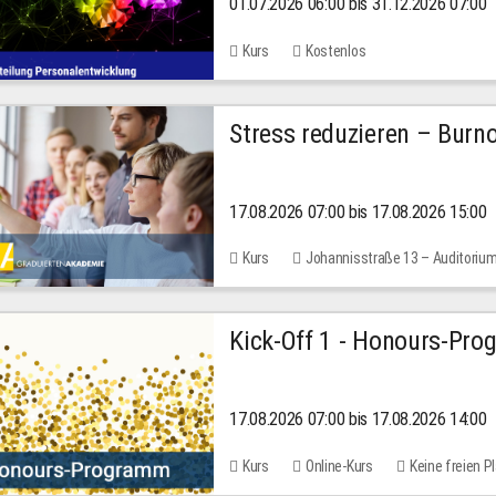
01.07.2026 06:00 bis 31.12.2026 07:00
2026
Kurs
Kostenlos
Stress reduzieren – Burn
17.08.2026 07:00 bis 17.08.2026 15:00
Kurs
Johannisstraße 13 – Auditoriu
Kick-Off 1 - Honours-Pr
17.08.2026 07:00 bis 17.08.2026 14:00
Kurs
Online-Kurs
Keine freien P