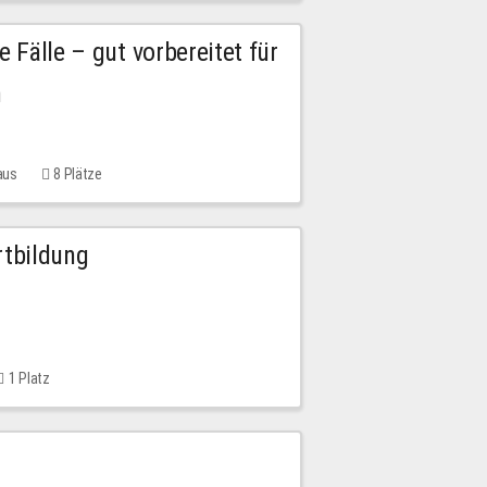
e Fälle – gut vorbereitet für
n
aus
8 Plätze
rtbildung
1 Platz