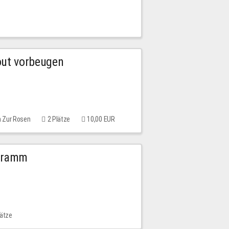
out vorbeugen
m Zur Rosen
2 Plätze
10,00 EUR
ogramm
lätze