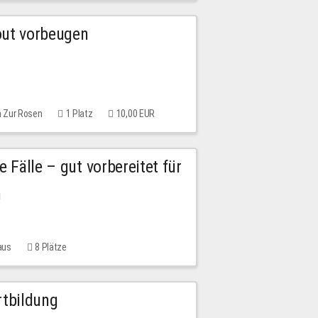
out vorbeugen
m Zur Rosen
1 Platz
10,00 EUR
e Fälle – gut vorbereitet für
n
aus
8 Plätze
rtbildung