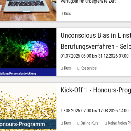
Verfügbar für unbegrenzte Zeit
Kurs
Unconscious Bias in Eins
Berufungsverfahren - Selb
01.07.2026 06:00 bis 31.12.2026 07:00
2026
Kurs
Kostenlos
Kick-Off 1 - Honours-Pr
17.08.2026 07:00 bis 17.08.2026 14:00
Kurs
Online-Kurs
Keine freien P