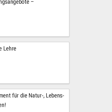
ngsangebote –
e Lehre
nt für die Natur-, Lebens-
en!