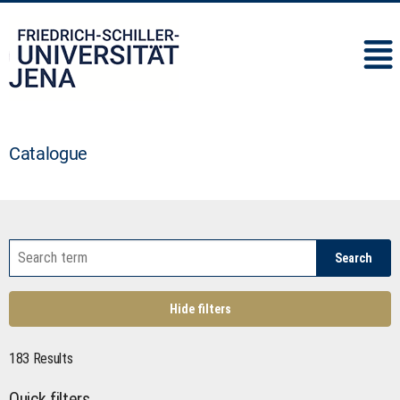
IMC
Catalogue
Search
Hide filters
183 Results
Quick filters