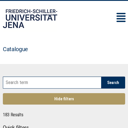
IMC
Catalogue
Search
Hide filters
183 Results
Quick filters