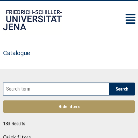
IMC
Catalogue
Search
Hide filters
183 Results
Quick filters