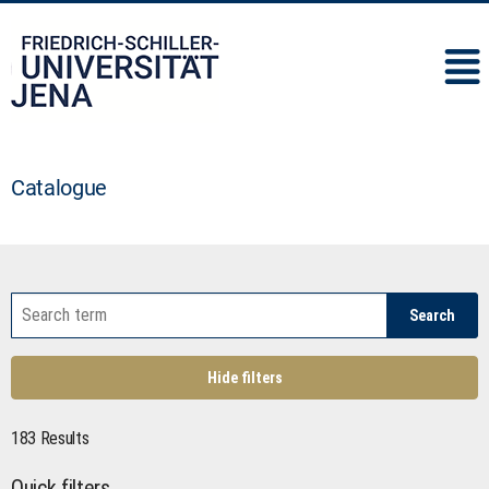
IMC
Catalogue
Search
Hide filters
183 Results
Quick filters