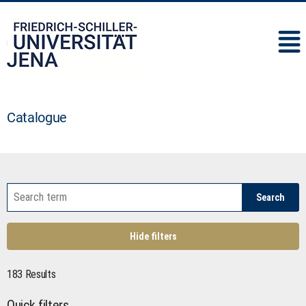
IMC
Catalogue
Search
Hide filters
183 Results
Quick filters