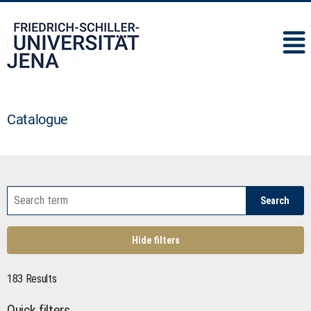
IMC
Catalogue
Search
Hide filters
183 Results
Quick filters