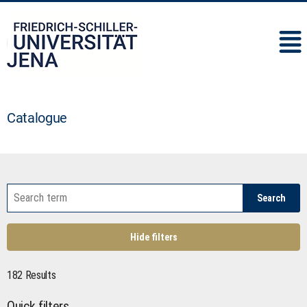
IMC
Catalogue
Search
Hide filters
182 Results
Quick filters