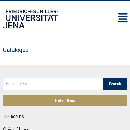
IMC
Catalogue
Search
Hide filters
183 Results
Quick filters