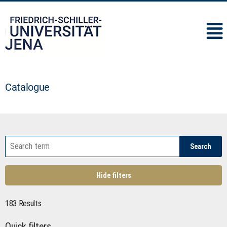
IMC
Catalogue
Search
Hide filters
183 Results
Quick filters