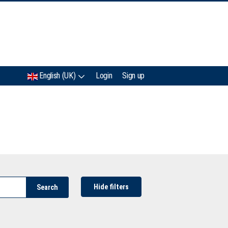
IMC
English (UK)
Login
Sign up
Hide filters
Search