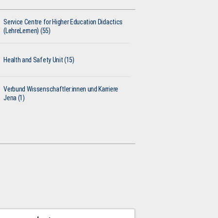
Service Centre for Higher Education Didactics
(LehreLernen) (55)
Health and Safety Unit (15)
Verbund Wissenschaftler:innen und Karriere
Jena (1)