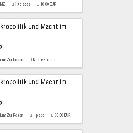
 MMZ
13 places
10.00 EUR
Mikropolitik und Macht im
00
rium Zur Rosen
No free places
Mikropolitik und Macht im
00
rium Zur Rosen
1 place
30.00 EUR