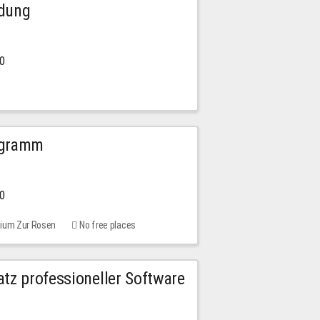
ldung
30
ogramm
00
rium Zur Rosen
No free places
tz professioneller Software