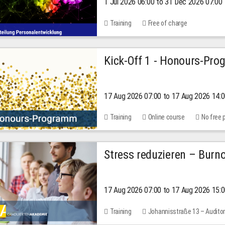
1 Jul 2026 06:00 to 31 Dec 2026 07:00
2026
Training
Free of charge
Kick-Off 1 - Honours-Pr
17 Aug 2026 07:00 to 17 Aug 2026 14:
Training
Online course
No free 
Stress reduzieren – Burn
17 Aug 2026 07:00 to 17 Aug 2026 15:
Training
Johannisstraße 13 – Audito