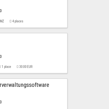
00
 MMZ
4 places
00
1 place
30.00 EUR
urverwaltungssoftware
00