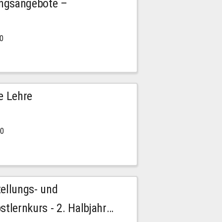
ngsangebote –
00
e Lehre
00
tellungs- und
stlernkurs - 2. Halbjahr