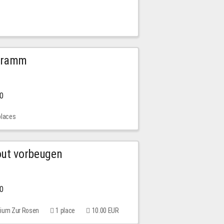
ogramm
00
places
out vorbeugen
00
rium Zur Rosen
1 place
10.00 EUR