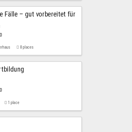
e Fälle – gut vorbereitet für
n
00
erhaus
8 places
rtbildung
00
1 place