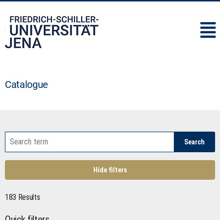
IMC
Catalogue
Search
Hide filters
183 Results
Quick filters