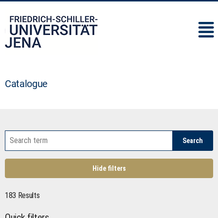
IMC
Catalogue
Search
Hide filters
183 Results
Quick filters