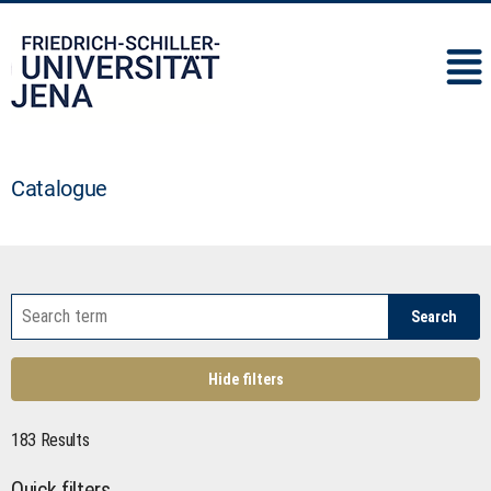
IMC
Catalogue
Search
Hide filters
183 Results
Quick filters