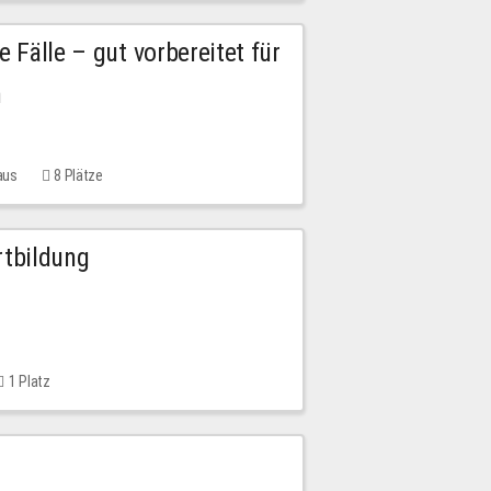
e Fälle – gut vorbereitet für
n
aus
8 Plätze
rtbildung
1 Platz