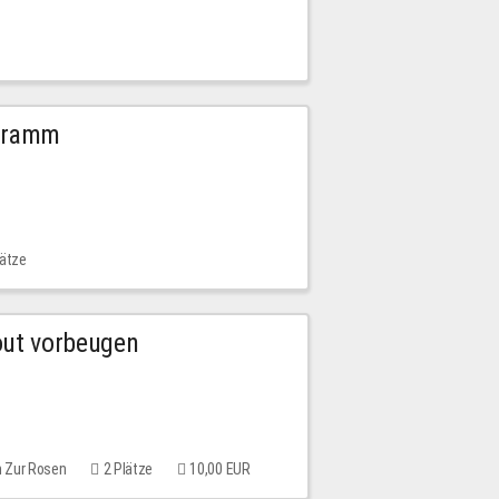
ogramm
lätze
out vorbeugen
m Zur Rosen
2 Plätze
10,00 EUR