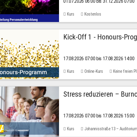
01.07.2026 06:00 bis 31.12.2026 07:00
2026
Kurs
Kostenlos
Kick-Off 1 - Honours-Pr
17.08.2026 07:00 bis 17.08.2026 14:00
Kurs
Online-Kurs
Keine freien P
Stress reduzieren – Burn
17.08.2026 07:00 bis 17.08.2026 15:00
Kurs
Johannisstraße 13 – Auditoriu