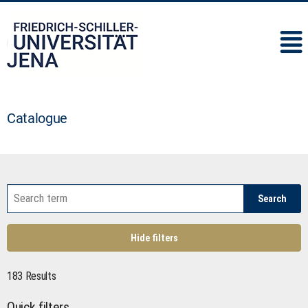
IMC
Catalogue
Search
Hide filters
183 Results
Quick filters