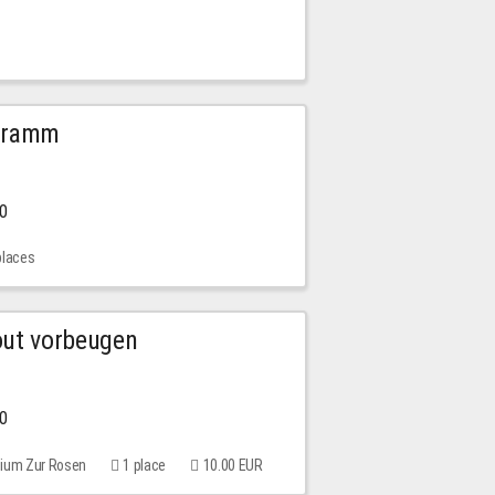
ogramm
00
places
out vorbeugen
00
rium Zur Rosen
1 place
10.00 EUR