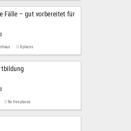
e Fälle – gut vorbereitet für
n
00
erhaus
8 places
rtbildung
00
No free places