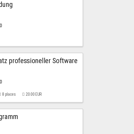
ldung
30
tz professioneller Software
00
8 places
20.00 EUR
ogramm