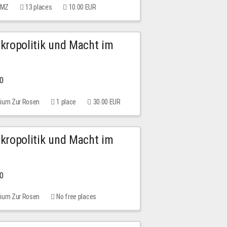
 MMZ
13 places
10.00 EUR
Mikropolitik und Macht im
00
rium Zur Rosen
1 place
30.00 EUR
Mikropolitik und Macht im
00
rium Zur Rosen
No free places