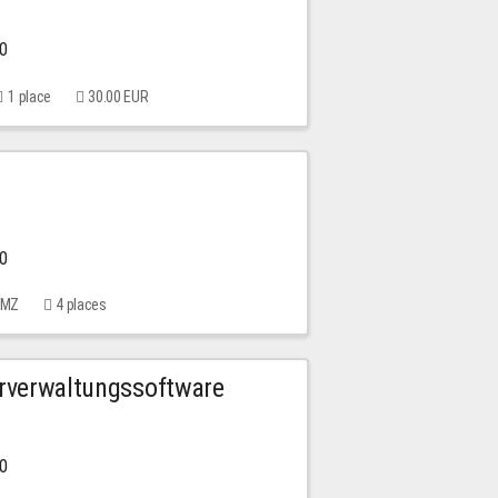
00
1 place
30.00 EUR
00
 MMZ
4 places
urverwaltungssoftware
00