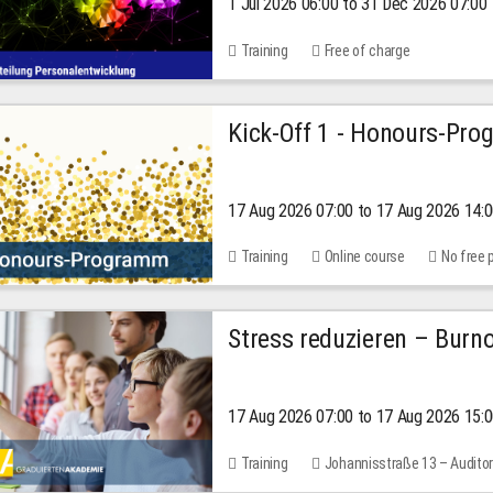
1 Jul 2026 06:00 to 31 Dec 2026 07:00
2026
Training
Free of charge
Kick-Off 1 - Honours-Pr
17 Aug 2026 07:00 to 17 Aug 2026 14:
Training
Online course
No free 
Stress reduzieren – Burn
17 Aug 2026 07:00 to 17 Aug 2026 15:
Training
Johannisstraße 13 – Audito