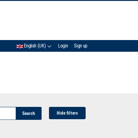
IMC
English (UK)
Login
Sign up
Hide filters
Search