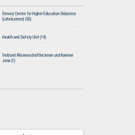
Service Centre for Higher Education Didactics
(LehreLernen) (55)
Health and Safety Unit (14)
Verbund Wissenschaftler:innen und Karriere
Jena (1)