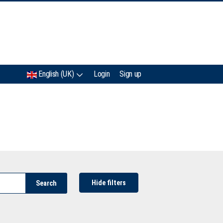
IMC
English (UK)
Login
Sign up
Hide filters
Search