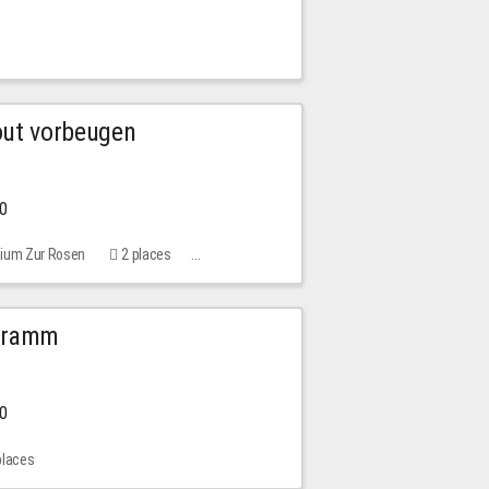
out vorbeugen
00
rium Zur Rosen
2 places
ogramm
00
places