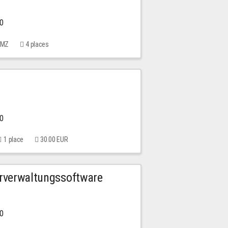
00
 MMZ
4 places
00
1 place
30.00 EUR
urverwaltungssoftware
00