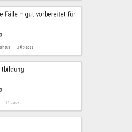
e Fälle – gut vorbereitet für
n
00
erhaus
8 places
rtbildung
00
1 place