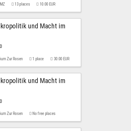
 MMZ
13 places
10.00 EUR
Mikropolitik und Macht im
00
rium Zur Rosen
1 place
30.00 EUR
Mikropolitik und Macht im
00
rium Zur Rosen
No free places