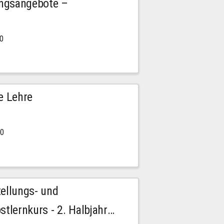
ngsangebote –
00
e Lehre
00
tellungs- und
stlernkurs - 2. Halbjahr