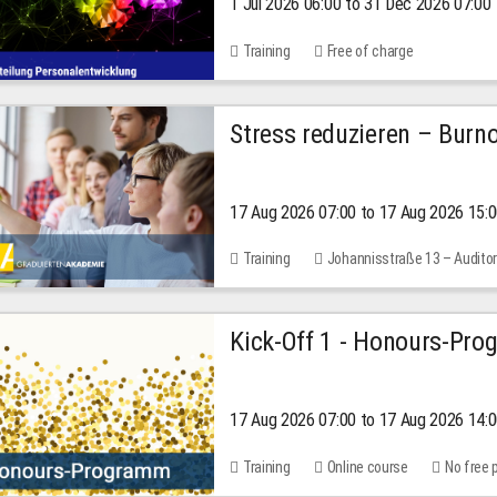
1 Jul 2026 06:00 to 31 Dec 2026 07:00
2026
Training
Free of charge
Stress reduzieren – Burn
17 Aug 2026 07:00 to 17 Aug 2026 15:
Training
Johannisstraße 13 – Audito
10.00 EUR
Kick-Off 1 - Honours-Pr
17 Aug 2026 07:00 to 17 Aug 2026 14:
Training
Online course
No free 