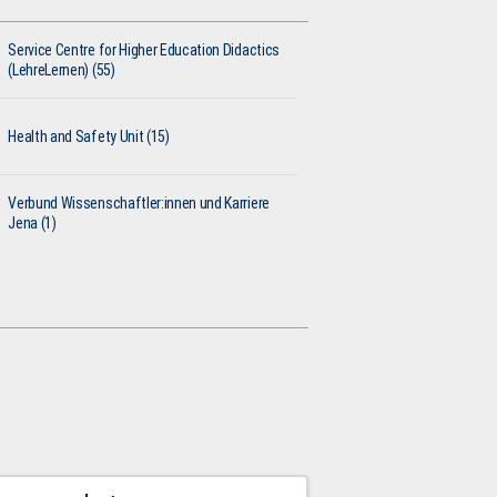
Service Centre for Higher Education Didactics
(LehreLernen) (55)
Health and Safety Unit (15)
Verbund Wissenschaftler:innen und Karriere
Jena (1)