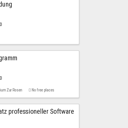
ldung
30
ogramm
00
rium Zur Rosen
No free places
tz professioneller Software