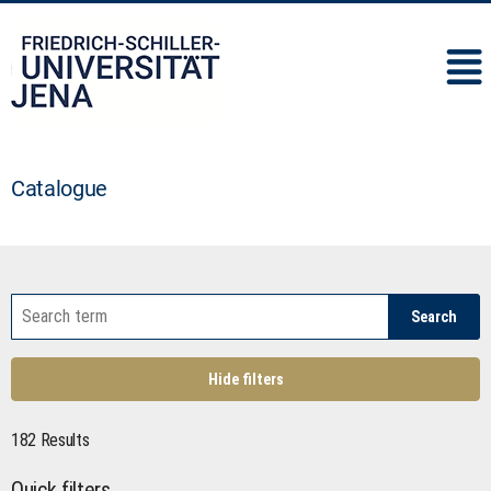
IMC
Catalogue
Search
Hide filters
182 Results
Quick filters