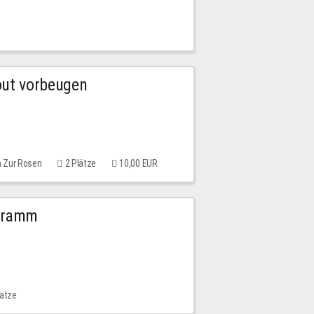
out vorbeugen
m Zur Rosen
2 Plätze
10,00 EUR
ogramm
lätze