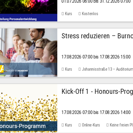
01.07.2026 06:00 bis 31.12.2026 07:00
2026
Kurs
Kostenlos
Stress reduzieren – Burn
17.08.2026 07:00 bis 17.08.2026 15:00
Kurs
Johannisstraße 13 – Auditoriu
Kick-Off 1 - Honours-Pr
17.08.2026 07:00 bis 17.08.2026 14:00
Kurs
Online-Kurs
Keine freien P