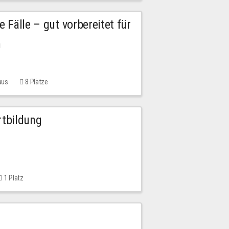
e Fälle – gut vorbereitet für
n
aus
8 Plätze
rtbildung
1 Platz