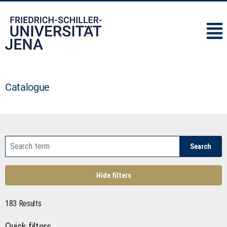
IMC
Catalogue
Search
Hide filters
183 Results
Quick filters