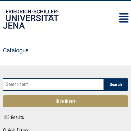
IMC
Catalogue
Search
Hide filters
183 Results
Quick filters