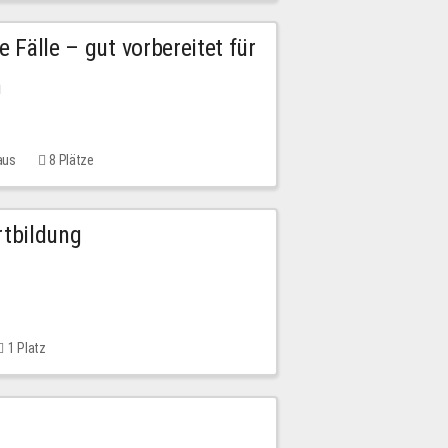
e Fälle – gut vorbereitet für
n
aus
8 Plätze
rtbildung
1 Platz