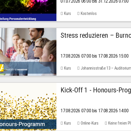
01.07.2026 06:00 bis 31.12.2026 07:00
2026
Kurs
Kostenlos
Stress reduzieren – Burn
17.08.2026 07:00 bis 17.08.2026 15:00
Kurs
Johannisstraße 13 – Auditoriu
Kick-Off 1 - Honours-Pr
17.08.2026 07:00 bis 17.08.2026 14:00
Kurs
Online-Kurs
Keine freien P