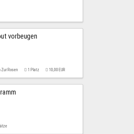
out vorbeugen
m Zur Rosen
1 Platz
10,00 EUR
ogramm
lätze