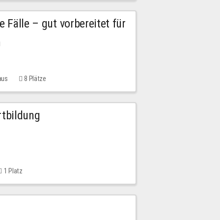
e Fälle – gut vorbereitet für
n
aus
8 Plätze
rtbildung
1 Platz