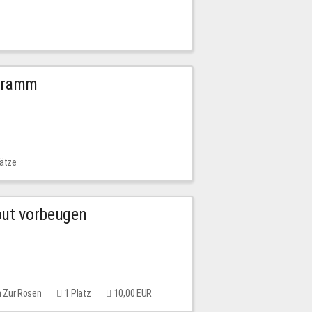
ogramm
lätze
out vorbeugen
m Zur Rosen
1 Platz
10,00 EUR