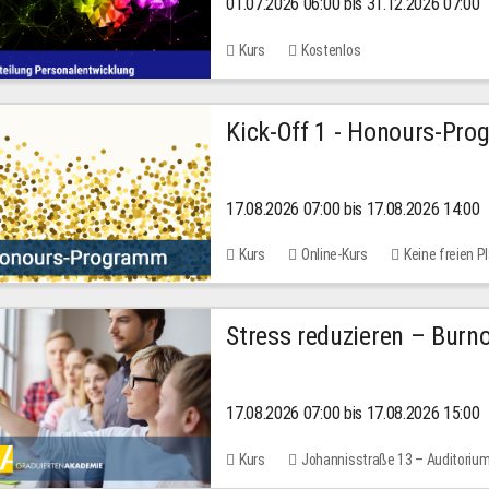
01.07.2026 06:00 bis 31.12.2026 07:00
2026
Kurs
Kostenlos
Kick-Off 1 - Honours-Pr
17.08.2026 07:00 bis 17.08.2026 14:00
Kurs
Online-Kurs
Keine freien P
Stress reduzieren – Burn
17.08.2026 07:00 bis 17.08.2026 15:00
Kurs
Johannisstraße 13 – Auditoriu