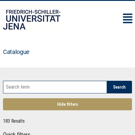
IMC
Catalogue
Search
Hide filters
183 Results
Quick filters