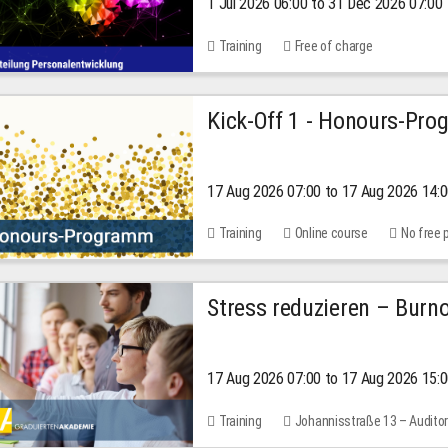
1 Jul 2026 06:00 to 31 Dec 2026 07:00
2026
Training
Free of charge
Kick-Off 1 - Honours-Pr
17 Aug 2026 07:00 to 17 Aug 2026 14:
Training
Online course
No free 
Stress reduzieren – Burn
17 Aug 2026 07:00 to 17 Aug 2026 15:
Training
Johannisstraße 13 – Audito