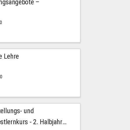
ngsangebote –
00
e Lehre
00
tellungs- und
stlernkurs - 2. Halbjahr