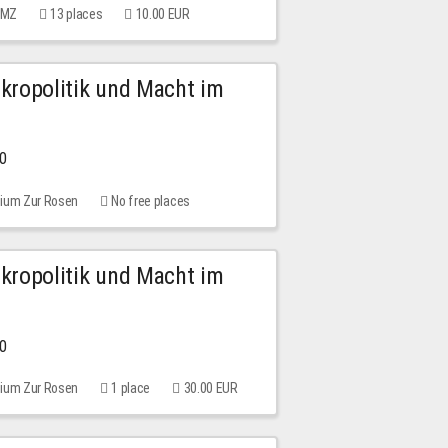
 MMZ
13 places
10.00 EUR
Mikropolitik und Macht im
00
rium Zur Rosen
No free places
Mikropolitik und Macht im
00
rium Zur Rosen
1 place
30.00 EUR