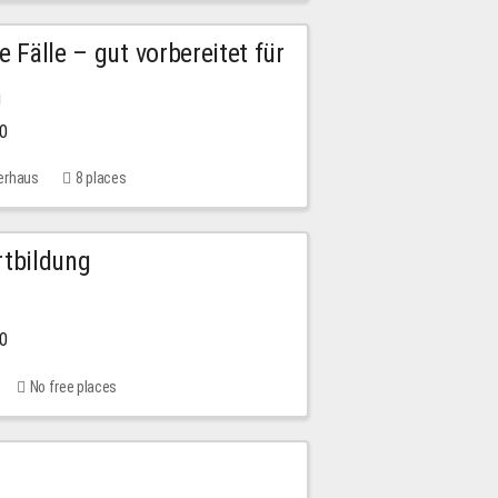
e Fälle – gut vorbereitet für
n
00
erhaus
8 places
rtbildung
00
No free places