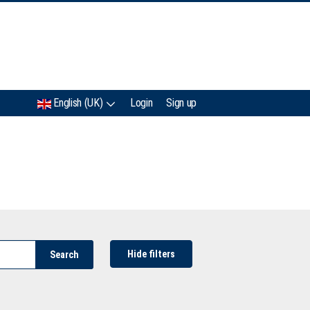
IMC
English (UK)
Login
Sign up
Hide filters
Search