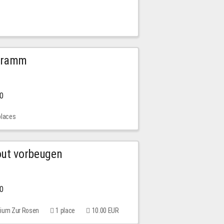
ogramm
00
places
out vorbeugen
00
rium Zur Rosen
1 place
10.00 EUR