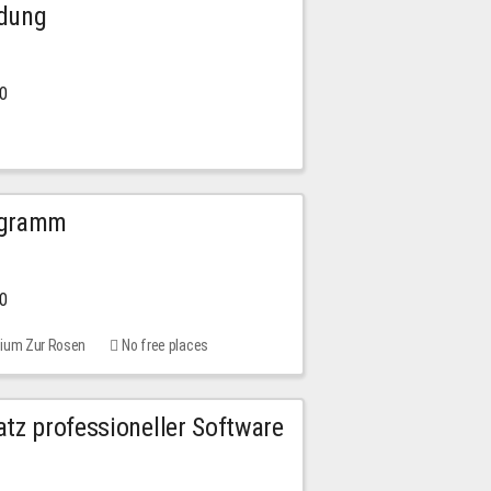
ldung
30
ogramm
00
rium Zur Rosen
No free places
tz professioneller Software