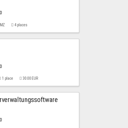
00
 MMZ
4 places
00
1 place
30.00 EUR
urverwaltungssoftware
00