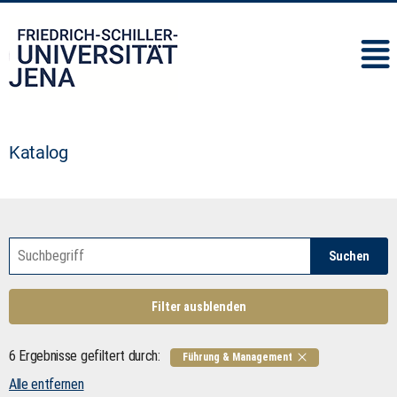
IMC
Katalog
Suchen
Filter ausblenden
6 Ergebnisse gefiltert durch:
Führung & Management
Alle entfernen