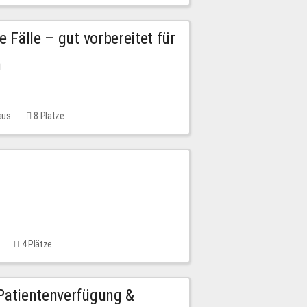
e Fälle – gut vorbereitet für
n
aus
8 Plätze
4 Plätze
 Patientenverfügung &