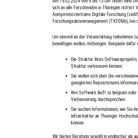
Am 15.02.2024 von 9 bis 13 Uhr findet eine O
sich an alle Forschenden in Thüringen richtet
Kompetenzzentrums Digitale Forschung (zedif
Forschungsdatenmanagement (TKFDMs), bei der
Um sinnvoll an der Veranstaltung teilnehmen zu
bewältigen wollen, mitbringen. Beispiele dafür s
Die Struktur Ihres Softwareprojekts 
Struktur verbessern können.
Sie wollen sich über die verschiede
geeigneten Repositoriums informier
Ihre Software läuft zu langsam oder
Verbesserung durchsprechen.
Sie suchen Informationen, wie Sie 
Infrastruktur an Thüringer Hochsch
können.
Wir bieten Beratung sowohl in englischer als 