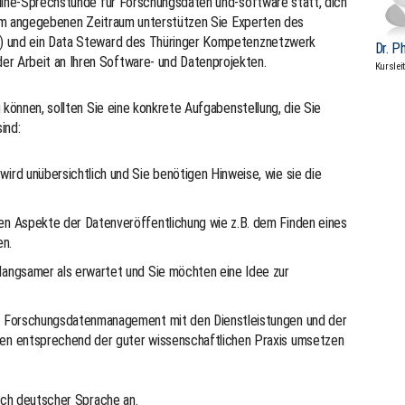
nline-Sprechstunde für Forschungsdaten und-software statt, dich
. Im angegebenen Zeitraum unterstützen Sie Experten des
) und ein Data Steward des Thüringer Kompetenznetzwerk
Dr. P
 Arbeit an Ihren Software- und Datenprojekten.
Kurslei
 können, sollten Sie eine konkrete Aufgabenstellung, die Sie
ind:
wird unübersichtlich und Sie benötigen Hinweise, wie sie die
nen Aspekte der Datenveröffentlichung wie z.B. dem Finden eines
en.
 langsamer als erwartet und Sie möchten eine Idee zur
ihr Forschungsdatenmanagement mit den Dienstleistungen und der
ulen entsprechend der guter wissenschaftlichen Praxis umsetzen
auch deutscher Sprache an.