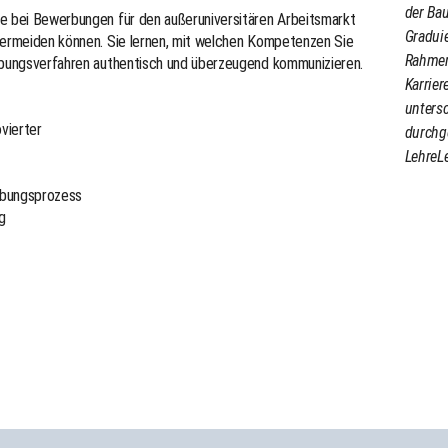
der Bau
ie bei Bewerbungen für den außeruniversitären Arbeitsmarkt
Gradui
 vermeiden können. Sie lernen, mit welchen Kompetenzen Sie
Rahmen 
erbungsverfahren authentisch und überzeugend kommunizieren.
Karrier
untersc
vierter
durchge
LehreL
rbungsprozess
g