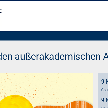
den außerakademischen A
9 
Cou
9 