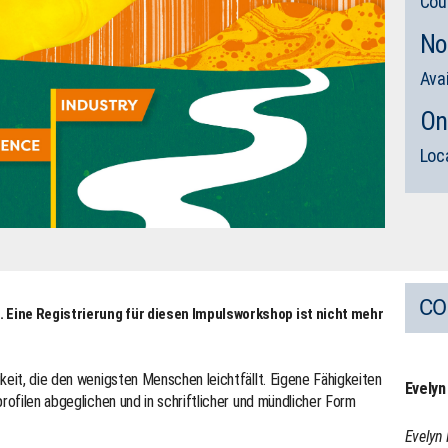
Cou
No
Ava
On
Loc
CO
 Eine Registrierung für diesen Impulsworkshop ist nicht mehr
keit, die den wenigsten Menschen leichtfällt. Eigene Fähigkeiten
Evely
profilen abgeglichen und in schriftlicher und mündlicher Form
Evelyn 