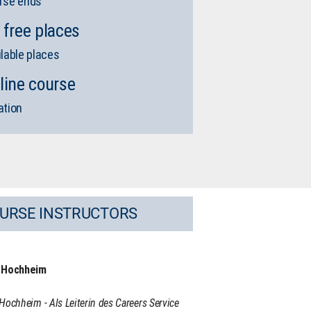
rse ends
 free places
ilable places
line course
ation
URSE INSTRUCTORS
n Hochheim
Hochheim - Als Leiterin des Careers Service