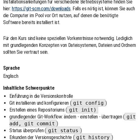
Installationsanleitungen für verschiedene Betriebssysteme finden Sie
hier:
https://git-scm.com/downloads
. Falls es nötig ist, können Sie auch
die Computer im Pool vor Ort nutzen, auf denen die benötigte
Software bereits installiert ist.
Für den Kurs sind keine speziellen Vorkenntnisse notwendig. Lediglich
mit grundlegenden Konzepten von Dateisystemen, Dateien und Ordnern
sollten Sie vertraut sein.
Sprache
Englisch
Inhaltliche Schwerpunkte
Einführung in die Versionskontrolle
Git installieren und konfigurieren (
git config
)
Erstellen eines Repositoriums (
git init)
grundlegender Git-Workflow: ändern - einstellen - übertragen (
git
add, git commit
)
Status überprüfen (
git status
)
Erkunden der Versionsgeschichte (
git history
)