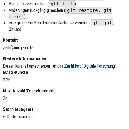
Versionen vergleichen (
git diff
)
Änderungen rückgängig machen (
git restore, git
reset
)
eine grafische Benutzeroberfläche verwenden (
git gui
,
GitLab)
Kontakt
zedif@uni-jena.de
Weitere Informationen
Dieser Kurs ist anrechenbar für das
Zertifikat "Digitale Forschung"
.
ECTS-Punkte
0.25
Max. Anzahl Teilnehmende
24
Stornierungsart
Selbststornierung