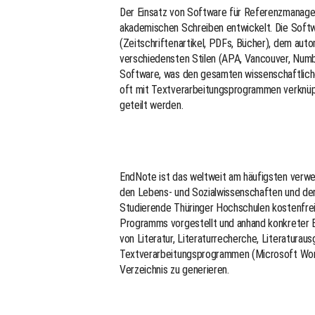
Der Einsatz von Software für Referenzmanage
akademischen Schreiben entwickelt. Die Softw
(Zeitschriftenartikel, PDFs, Bücher), dem auto
verschiedensten Stilen (APA, Vancouver, Numbe
Software, was den gesamten wissenschaftliche
oft mit Textverarbeitungsprogrammen verknüpf
geteilt werden.
EndNote ist das weltweit am häufigsten verwe
den Lebens- und Sozialwissenschaften und der
Studierende Thüringer Hochschulen kostenfrei
Programms vorgestellt und anhand konkreter B
von Literatur, Literaturrecherche, Literaturau
Textverarbeitungsprogrammen (Microsoft Word)
Verzeichnis zu generieren.