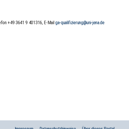
lefon +49 3641 9 401316, E-Mail
ga-qualifizierung@uni-jena.de
Impressum
Datenschutzhinweise
Über dieses Portal