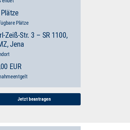
s endet
 Plätze
fügbare Plätze
rl-Zeiß-Str. 3 – SR 1100,
Z, Jena
ndort
,00 EUR
lnahmeentgelt
Jetzt beantragen