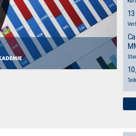
Kur
13
Ver
Ca
MM
Sta
10
Tei