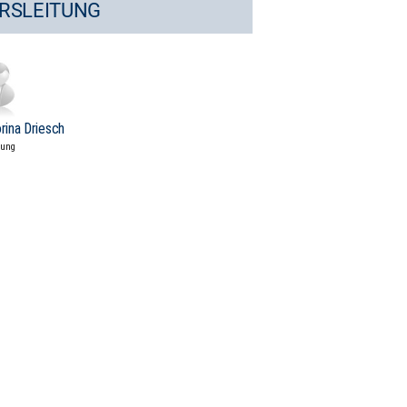
RSLEITUNG
orina Driesch
tung